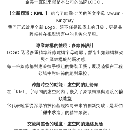
金美一直以來就是本公司的品牌LOGO，
【全新標識：KML 】
結合了睦霖·金美的英文字母 Mwulin ·
Kingmay
我們正式啟用全新 Logo。這不僅是視覺上的升級，更是品
牌精神在視覺語言中的具象化呈現。
專業結構的體現：多線條設計
LOGO 透過多重精準線條建構字母輪廓，營造出如鋼構框架
與金屬結構般的層次感。
每一筆線條都對應著扶手模組的拼裝工藝，展現睦霖在工程
領域中對細節的絕對掌控。
跨越時空的動能：虛空間的紅箭頭
在「KML」字母間的虛空間內，嵌入了象徵轉換與過渡的
箭
頭造型
它代表睦霖從深厚的技術基礎跨向未來的創新突破，是我們
「
穩中求進
」的精神象徵。
交流與整合的暖度：虛空間的連結意涵