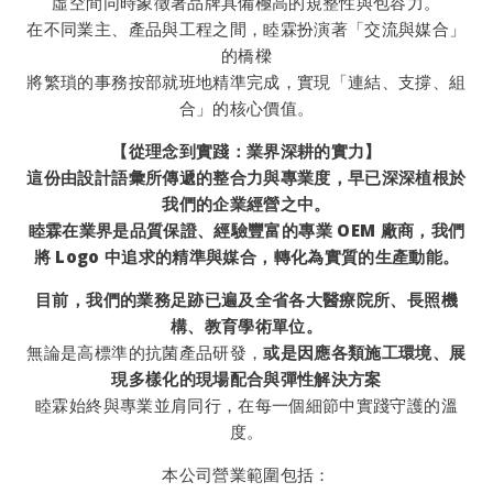
虛空間同時象徵著品牌具備極高的規整性與包容力。
在不同業主、產品與工程之間，睦霖扮演著「交流與媒合」
的橋樑
將繁瑣的事務按部就班地精準完成，實現「連結、支撐、組
合」的核心價值。
【從理念到實踐：業界深耕的實力】
這份由設計語彙所傳遞的整合力與專業度，早已深深植根於
我們的企業經營之中。
睦霖在業界是品質保證、經驗豐富的專業 OEM 廠商，我們
將 Logo 中追求的精準與媒合，轉化為實質的生產動能。
目前，我們的業務足跡已遍及全省各大醫療院所、長照機
構、教育學術單位。
無論是高標準的抗菌產品研發，
或是因應各類施工環境、展
現多樣化的現場配合與彈性解決方案
睦霖始終與專業並肩同行，在每一個細節中實踐守護的溫
度。
本公司營業範圍包括：