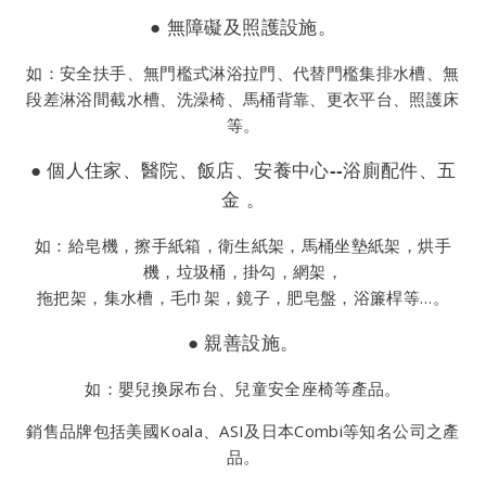
● 無障礙及照護設施。
如：安全扶手、無門檻式淋浴拉門、代替門檻集排水槽、無
段差淋浴間截水槽、洗澡椅、馬桶背靠、更衣平台、照護床
等。
● 個人住家、醫院、飯店、安養中心--浴廁配件、五
金 。
如：給皂機，擦手紙箱，衛生紙架，馬桶坐墊紙架，烘手
機，垃圾桶，掛勾，網架，
拖把架，集水槽，毛巾架，鏡子，肥皂盤，浴簾桿等…。
● 親善設施。
如：嬰兒換尿布台、兒童安全座椅等產品。
銷售品牌包括美國Koala、ASI及日本Combi等知名公司之產
品。