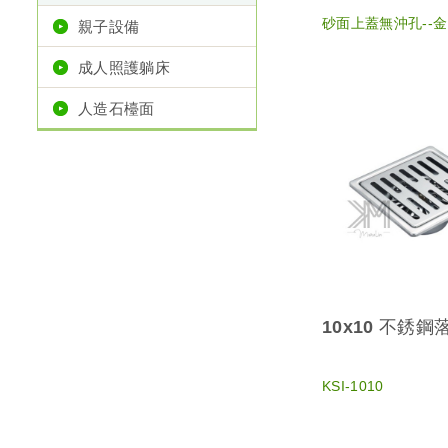
砂面上蓋無沖孔--
親子設備
成人照護躺床
人造石檯面
10x10 不銹鋼
KSI-1010