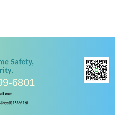
me Safety,
rity.
99-6801
il.com
陽光街186號1樓