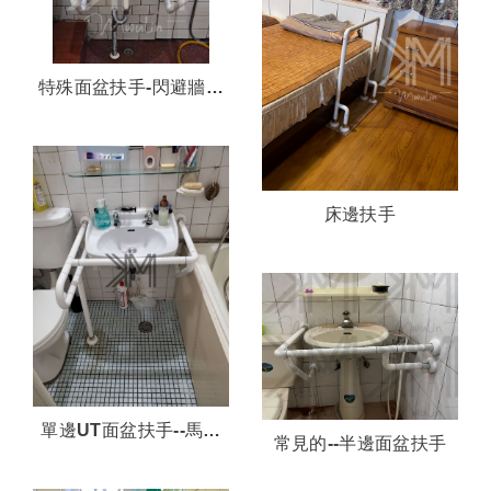
特殊面盆扶手-閃避牆壁
內水管
床邊扶手
單邊UT面盆扶手--馬桶
常見的--半邊面盆扶手
與面盆一起使用