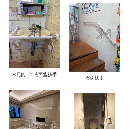
常見的--半邊面盆扶手
樓梯扶手