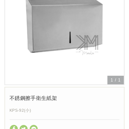
1
/
1
不銹鋼擦手衛生紙架
KPS-92(小)