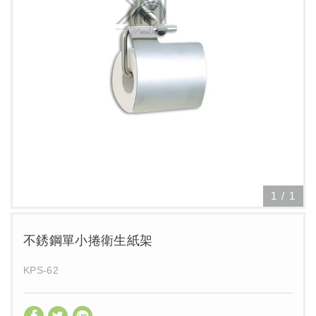
1
/
1
不銹鋼單小捲衛生紙架
KPS-62